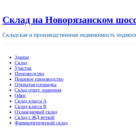
Склад на Новорязанском шос
Складская и производственная недвижимость подмос
Здание
Склад
Участок
Производство
Пищевое производство
Открытая площадка
Склад ответ. хранения
Офис
Склад класса A
Склад класса B
Охлаждаемый склад
Склад с ЖД веткой
Фармацевтический склад