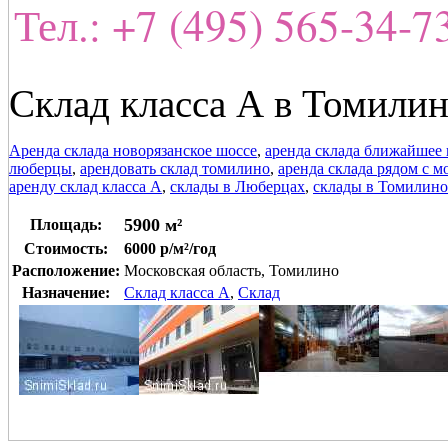
Тел.: +7 (495) 565-34-
Склад класса А в Томилин
Аренда склада новорязанское шоссе
,
аренда склада ближайшее
люберцы
,
арендовать склад томилино
,
аренда склада рядом с м
аренду склад класса А
,
склады в Люберцах
,
склады в Томилино
5900 м²
Площадь:
Стоимость:
6000 р/м²/год
Расположение:
Московская область, Томилино
Назначение:
Склад класса A
,
Склад