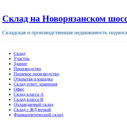
Склад на Новорязанском шос
Складская и производственная недвижимость подмос
Склад
Участок
Здание
Производство
Пищевое производство
Открытая площадка
Склад ответ. хранения
Офис
Склад класса A
Склад класса B
Охлаждаемый склад
Склад с ЖД веткой
Фармацевтический склад