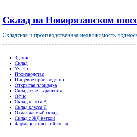
Склад на Новорязанском шос
Складская и производственная недвижимость подмос
Здание
Склад
Участок
Производство
Пищевое производство
Открытая площадка
Склад ответ. хранения
Офис
Склад класса A
Склад класса B
Охлаждаемый склад
Склад с ЖД веткой
Фармацевтический склад