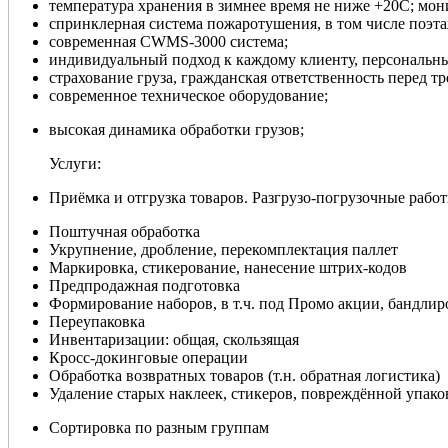
температура хранения в зимнее время не ниже +20С; мо
спринклерная система пожаротушения, в том числе поэта
современная СWMS-3000 система;
индивидуальный подход к каждому клиенту, персональн
страхование груза, гражданская ответственность перед т
современное техническое оборудование;
высокая динамика обработки грузов;
Услуги:
Приёмка и отгрузка товаров. Разгрузо-погрузочные рабо
Поштучная обработка
Укрупнение, дробление, перекомплектация паллет
Маркировка, стикерование, нанесение штрих-кодов
Предпродажная подготовка
Формирование наборов, в т.ч. под Промо акции, бандлир
Переупаковка
Инвентаризации: общая, скользящая
Кросс-докинговые операции
Обработка возвратных товаров (т.н. обратная логистика)
Удаление старых наклеек, стикеров, повреждённой упако
Сортировка по разным группам