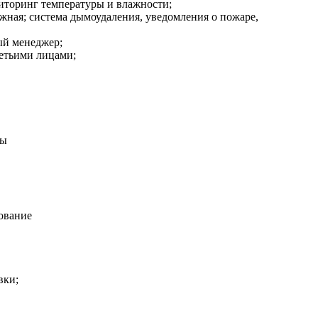
ниторинг температуры и влажности;
жная; система дымоудаления, уведомления о пожаре,
ый менеджер;
ретьими лицами;
ты
ование
вки;