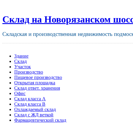
Склад на Новорязанском шос
Складская и производственная недвижимость подмос
Здание
Склад
Участок
Производство
Пищевое производство
Открытая площадка
Склад ответ. хранения
Офис
Склад класса A
Склад класса B
Охлаждаемый склад
Склад с ЖД веткой
Фармацевтический склад