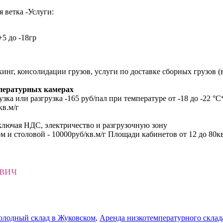
 ветка -Услуги:
5 до -18гр
инг, консолидации грузов, услуги по доставке сборных грузов (
мпературных камерах
зка или разгрузка -165 руб/пал при температуре от -18 до -22 °С
кв.м/г
включая НДС, электричество и разгрузочную зону
 и столовой - 10000руб/кв.м/г Площади кабинетов от 12 до 80кв
ович
олодный склад в Жуковском
,
Аренда низкотемпературного склад