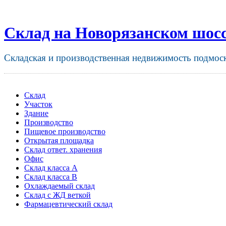
Склад на Новорязанском шос
Складская и производственная недвижимость подмос
Склад
Участок
Здание
Производство
Пищевое производство
Открытая площадка
Склад ответ. хранения
Офис
Склад класса A
Склад класса B
Охлаждаемый склад
Склад с ЖД веткой
Фармацевтический склад