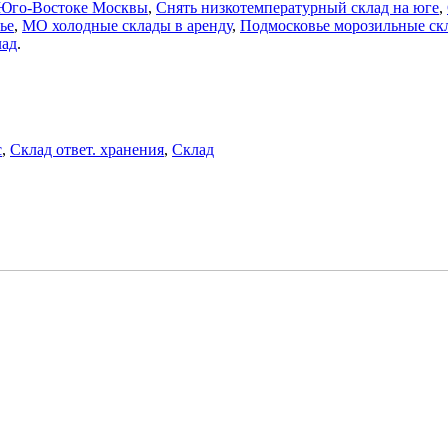
 Юго-Востоке Москвы
,
Снять низкотемпературный склад на юге
,
ье
,
МО холодные склады в аренду
,
Подмосковье морозильные ск
лад
.
с
,
Склад ответ. хранения
,
Склад