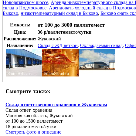
Новорязанском шоссе
,
Аренда низкотемпературного склада на
склад в Подмосковье
,
Арендовать холодный склад в Подмосков
Быково
,
низкотемпературный склад в Быково
,
Быково снять ск
от 100 до 3000 паллетомест
Емкость:
Цена:
36 р/паллетоместо/сутки
Расположение:
Жуковский
Назначение:
Склад с ЖД веткой
,
Охлаждаемый склад
,
Офи
Смотрите также:
Склад ответственного хранения в Жуковском
Склад ответ. хранения
Московская область, Жуковский
от 100 до 1500 паллетомест
18 р/паллетоместо/сутки
Смотреть фото и описание