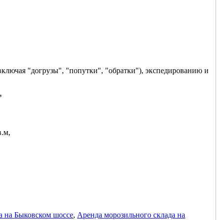
включая "догрузы", "попутки", "обратки"), экспедированию и
*
.м,
а на Быковском шоссе
,
Аренда морозильного склада на