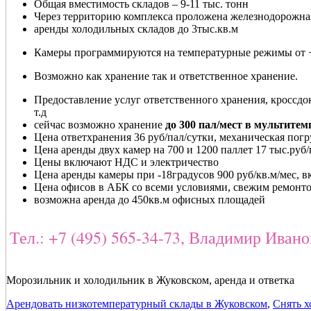
Общая вместимость складов – 9-11 тыс. тонн
Через территорию комплекса проложена железнодорожная
аренды холодильных складов до 3тыс.кв.м
Камеры программируются на температурные режимы от +
Возможно как хранение так и ответственное хранение.
Предоставление услуг ответственного хранения, кроссдок
т.д
сейчас возможно хранение
до 300 пал/мест в мультите
Цена ответхранения 36 руб/пал/сутки, механическая погру
Цена аренды двух камер на 700 и 1200 паллет 17 тыс.руб/
Цены включают НДС и электричество
Цена аренды камеры при -18градусов 900 руб/кв.м/мес, 
Цена офисов в АБК со всеми условиями, свежим ремонтом
возможна аренда до 450кв.м офисных площадей
Тел.: +7 (495) 565-34-73, Владимир Иван
Морозильник и холодильник в Жуковском, аренда и ответка
Арендовать низкотемпературный склады в Жуковском
,
Снять х