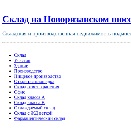
Склад на Новорязанском шос
Складская и производственная недвижимость подмос
Склад
Участок
Здание
Производство
Пищевое производство
Открытая площадка
Склад ответ. хранения
Офис
Склад класса A
Склад класса B
Охлаждаемый склад
Склад с ЖД веткой
Фармацевтический склад