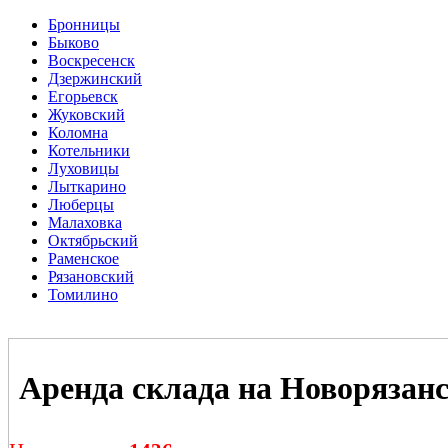
Бронницы
Быково
Воскресенск
Дзержинский
Егорьевск
Жуковский
Коломна
Котельники
Луховицы
Лыткарино
Люберцы
Малаховка
Октябрьский
Раменское
Рязановский
Томилино
Аренда склада на Новорязан