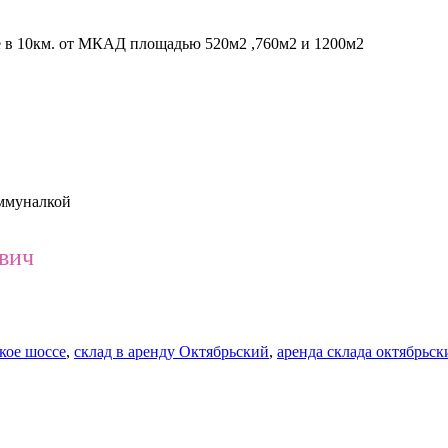
е в 10км. от МКАД площадью 520м2 ,760м2 и 1200м2
оммуналкой
ович
кое шоссе
,
склад в аренду Октябрьский
,
аренда склада октябрьск